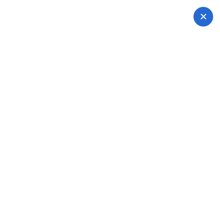
登录平台
✕
标签云列表
按标签聚合浏览相关文章
竞品动态核心要点分析