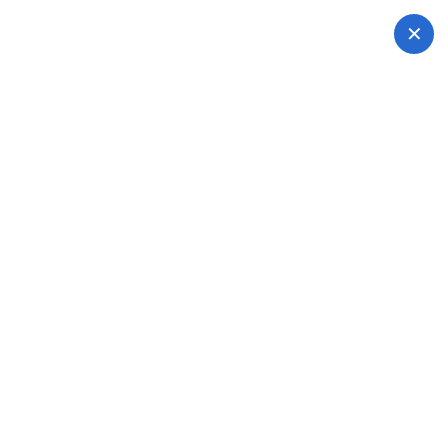
登录平台
✕
标签云列表
按标签聚合浏览相关文章
票房口碑双杀，口碑崩盘影片分析